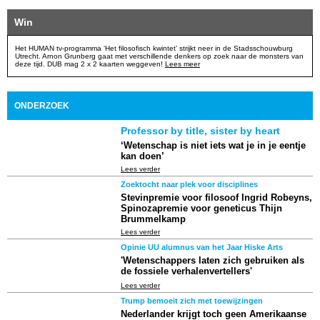
Win
Het HUMAN tv-programma ‘Het filosofisch kwintet’ strijkt neer in de Stadsschouwburg
Utrecht. Arnon Grunberg gaat met verschillende denkers op zoek naar de monsters van
deze tijd. DUB mag 2 x 2 kaarten weggeven!
Lees meer
ONDERZOEK
Professor by title, sister by heart
‘Wetenschap is niet iets wat je in je eentje
kan doen’
Lees verder
Zoektocht naar plek voor disciplines
Stevinpremie voor filosoof Ingrid Robeyns,
Spinozapremie voor geneticus Thijn
Brummelkamp
Lees verder
Opinie UU alumnus van het Jaar Hiske Arts
'Wetenschappers laten zich gebruiken als
de fossiele verhalenvertellers'
Lees verder
Trump bemoeit zich met toewijzingen
Nederlander krijgt toch geen Amerikaanse