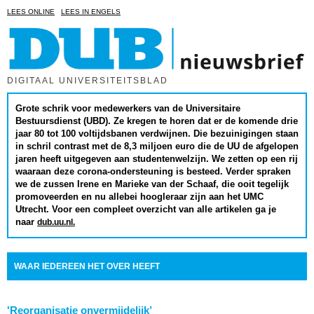
LEES ONLINE
LEES IN ENGELS
DIGITAAL UNIVERSITEITSBLAD
Grote schrik voor medewerkers van de Universitaire
Bestuursdienst (UBD). Ze kregen te horen dat er de komende drie
jaar 80 tot 100 voltijdsbanen verdwijnen. Die bezuinigingen staan
in schril contrast met de 8,3 miljoen euro die de UU de afgelopen
jaren heeft uitgegeven aan studentenwelzijn. We zetten op een rij
waaraan deze corona-ondersteuning is besteed. Verder spraken
we de zussen Irene en Marieke van der Schaaf, die ooit tegelijk
promoveerden en nu allebei hoogleraar zijn aan het UMC
Utrecht. Voor een compleet overzicht van alle artikelen
ga je
naar
dub.uu.nl.
WAAR IEDEREEN HET OVER HEEFT
'Reorganisatie onvermijdelijk’