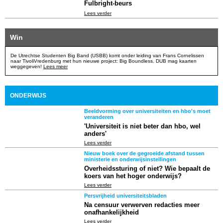
Fulbright-beurs
Lees verder
Win
De Utrechtse Studenten Big Band (USBB) komt onder leiding van Frans Cornelissen
naar TivoliVredenburg met hun nieuwe project: Big Boundless. DUB mag kaarten
weggegeven!
Lees meer
ONDERWIJS
Beeldvorming over universiteiten en hbo's moet
veranderen
'Universiteit is niet beter dan hbo, wel
anders'
Lees verder
Nieuw boek over de gegroeide afstand tussen
ministerie en onderwijsinstellingen
Overheidssturing of niet? Wie bepaalt de
koers van het hoger onderwijs?
Lees verder
Persvrijheid universiteitsbladen
Na censuur verwerven redacties meer
onafhankelijkheid
Lees verder