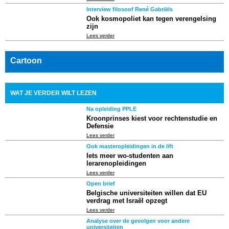
Interview filosoof René Gabriëls
Ook kosmopoliet kan tegen verengelsing
zijn
Lees verder
Cartoon
WAT JE VERDER WILT LEZEN
Na opleiding PPLE
Kroonprinses kiest voor rechtenstudie en
Defensie
Lees verder
Ook masteropleidingen in de lift
Iets meer wo-studenten aan
lerarenopleidingen
Lees verder
Open brief
Belgische universiteiten willen dat EU
verdrag met Israël opzegt
Lees verder
Analyse over de gevolgen voor andere
universiteiten