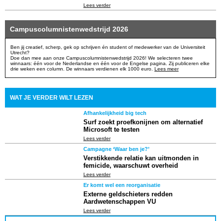
Lees verder
Campuscolumnistenwedstrijd 2026
Ben jij creatief, scherp, gek op schrijven én student of medewerker van de Universiteit
Utrecht?
Doe dan mee aan onze Campuscolumnistenwedstrijd 2026! We selecteren twee
winnaars: één voor de Nederlandse en één voor de Engelse pagina. Zij publiceren elke
drie weken een column. De winnaars verdienen elk 1000 euro.
Lees meer
WAT JE VERDER WILT LEZEN
Afhankelijkheid big tech
Surf zoekt proefkonijnen om alternatief
Microsoft te testen
Lees verder
Campagne ‘Waar ben je?’
Verstikkende relatie kan uitmonden in
femicide, waarschuwt overheid
Lees verder
Er komt wel een reorganisatie
Externe geldschieters redden
Aardwetenschappen VU
Lees verder