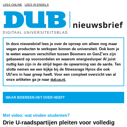
LEES ONLINE
LEES IN ENGELS
DIGITAAL UNIVERSITEITSBLAD
In deze nieuwsbrief lees je over de oproep om alleen nog maar
vegan producten te verkopen binnen de universiteit. Ook kom je
te weten waarom verschillen tussen Boomers en GenZ’ers zijn
gebaseerd op vooroordelen en waarom energieslurper AI juist
nuttig kan zijn in de strijd tegen de opwarming van de aarde. Ten
slotte nemen we een kijkje bij de fitnessrage Hyrox die ook
UU’ers in haar greep heeft. Voor een compleet overzicht van al
onze artikelen
ga je naar
dub.uu.nl.
WAAR IEDEREEN HET OVER HEEFT
Met video: wat vinden studenten?
Drie U-raadspartijen pleiten voor volledig