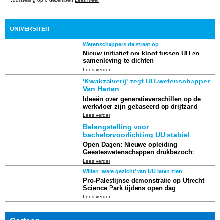
voorstelling op 6 december!
Lees meer
UNIVERSITEIT
Wetenschappers de straat op
Nieuw initiatief om kloof tussen UU en
samenleving te dichten
Lees verder
'Kwakzalverij' zegt UU-wetenschapper
Van Harten
Ideeën over generatieverschillen op de
werkvloer zijn gebaseerd op drijfzand
Lees verder
Belangstelling voor
bachelorvoorlichting UU stabiel
Open Dagen: Nieuwe opleiding
Geesteswetenschappen drukbezocht
Lees verder
Willen ‘ware gezicht’ van UU laten zien
Pro-Palestijnse demonstratie op Utrecht
Science Park tijdens open dag
Lees verder