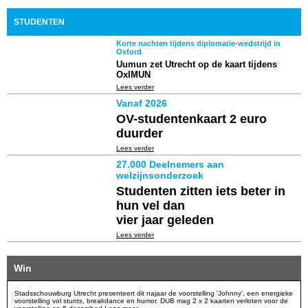
STUDENTEN
Korte nachten tijdens diplomatie-wedstrijd in
Oxford
Uumun zet Utrecht op de kaart tijdens
OxIMUN
Lees verder
Vanaf 2026
OV-studentenkaart 2 euro
duurder
Lees verder
27.000 Deelnemers aan
welzijnsonderzoek
Studenten zitten iets beter in
hun vel dan
vier jaar geleden
Lees verder
Win
Stadsschouwburg Utrecht presenteert dit najaar de voorstelling 'Johnny', een energieke
voorstelling vol stunts, breakdance en humor. DUB mag 2 x 2 kaarten verloten voor de