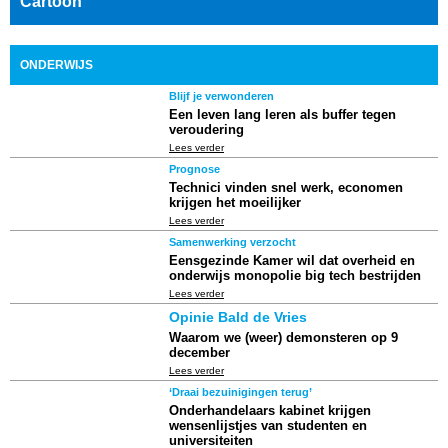
Cartoon
ONDERWIJS
Blijf je verwonderen
Een leven lang leren als buffer tegen
veroudering
Lees verder
Prognose
Technici vinden snel werk, economen
krijgen het moeilijker
Lees verder
Samenwerking verzocht
Eensgezinde Kamer wil dat overheid en
onderwijs monopolie big tech bestrijden
Lees verder
Opinie Bald de Vries
Waarom we (weer) demonsteren op 9
december
Lees verder
‘Draai bezuinigingen terug’
Onderhandelaars kabinet krijgen
wensenlijstjes van studenten en
universiteiten