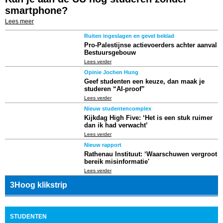
smartphone?
Lees meer
Ruiten ingeslagen en gevel beklad
Pro-Palestijnse actievoerders achter aanval
Bestuursgebouw
Lees verder
Opinie Jochen Hung
Geef studenten een keuze, dan maak je
studeren “AI-proof”
Lees verder
Nieuw studentencomplex
Kijkdag High Five: ‘Het is een stuk ruimer
dan ik had verwacht’
Lees verder
Nieuw rapport
Rathenau Instituut: ‘Waarschuwen vergroot
bereik misinformatie'
Lees verder
3Hoog klikstrip
STUDENTEN