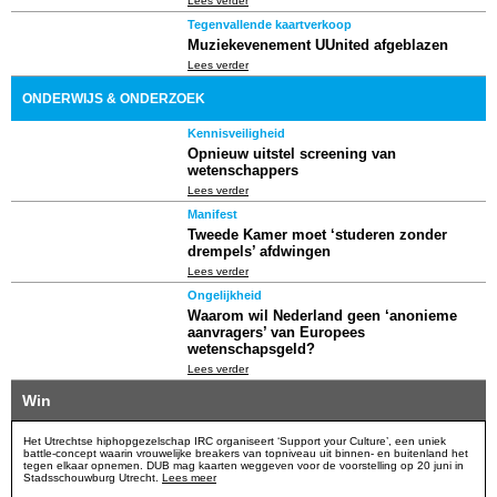
Lees verder
Tegenvallende kaartverkoop
Muziekevenement UUnited afgeblazen
Lees verder
ONDERWIJS & ONDERZOEK
Kennisveiligheid
Opnieuw uitstel screening van
wetenschappers
Lees verder
Manifest
Tweede Kamer moet ‘studeren zonder
drempels’ afdwingen
Lees verder
Ongelijkheid
Waarom wil Nederland geen ‘anonieme
aanvragers’ van Europees
wetenschapsgeld?
Lees verder
Win
Het Utrechtse hiphopgezelschap IRC organiseert ‘Support your Culture’, een uniek
battle-concept waarin vrouwelijke breakers van topniveau uit binnen- en buitenland het
tegen elkaar opnemen. DUB mag kaarten weggeven voor de voorstelling op 20 juni in
Stadsschouwburg Utrecht.
Lees meer