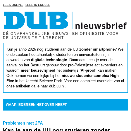
LEES ONLINE
LEES IN ENGELS
DÉ ONAFHANKELIJKE NIEUWS- EN OPINIESITE VOOR
DE UNIVERSITEIT UTRECHT
Kun je anno 2026 nog studeren aan de UU
zonder smartphone
? We
onderzoeken hoe afhankelijk studenten en universiteiten zijn
geworden van
digitale technologie
. Daarnaast lees je over de
aanval op het Bestuursgebouw door pro-Palestijnse actievoerders en
waarom
meer keuzevrijheid
het onderwijs ‘
AI-proof’
kan maken.
Ook nemen we een kijkje bij het
nieuwe studentencomplex High
Five
in het Utrecht Science Park. Voor een compleet overzicht van al
onze artikelen ga je naar dub.uu.nl.
WAAR IEDEREEN HET OVER HEEFT
Problemen met 2FA
Kan je aan de UU nog studeren zonder