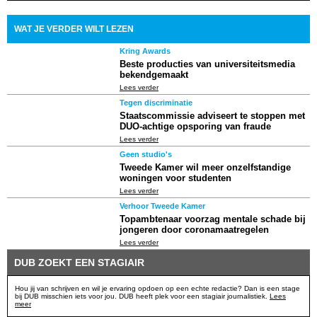
WAT JE VERDER WILT LEZEN
Kring Awards
Beste producties van universiteitsmedia
bekendgemaakt
Lees verder
Tegen discriminatie
Staatscommissie adviseert te stoppen met
DUO-achtige opsporing van fraude
Lees verder
Geen studio's
Tweede Kamer wil meer onzelfstandige
woningen voor studenten
Lees verder
Verhoor Tweede Kamer
Topambtenaar voorzag mentale schade bij
jongeren door coronamaatregelen
Lees verder
DUB ZOEKT EEN STAGIAIR
Hou jij van schrijven en wil je ervaring opdoen op een echte redactie? Dan is een stage
bij DUB misschien iets voor jou. DUB heeft plek voor een stagiair journalistiek.
Lees
meer