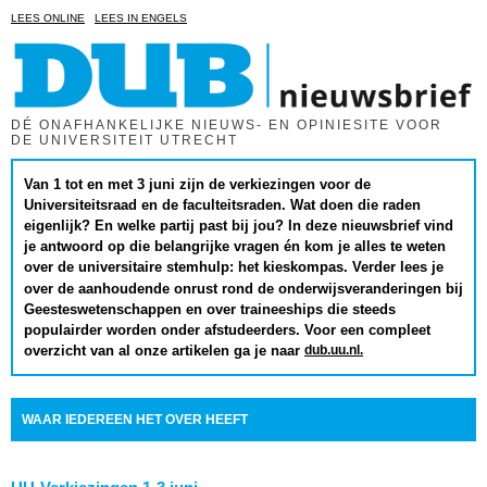
LEES ONLINE
LEES IN ENGELS
DÉ ONAFHANKELIJKE NIEUWS- EN OPINIESITE VOOR
DE UNIVERSITEIT UTRECHT
Van 1 tot en met 3 juni zijn de verkiezingen voor de
Universiteitsraad en de faculteitsraden. Wat doen die raden
eigenlijk? En welke partij past bij jou? In deze nieuwsbrief vind
je antwoord op die belangrijke vragen én kom je alles te weten
over de universitaire stemhulp: het kieskompas. Verder lees je
over de aanhoudende onrust rond de onderwijsveranderingen bij
Geesteswetenschappen en over traineeships die steeds
populairder worden onder afstudeerders. Voor een compleet
dub.uu.nl.
overzicht van al onze artikelen
ga je naar
WAAR IEDEREEN HET OVER HEEFT