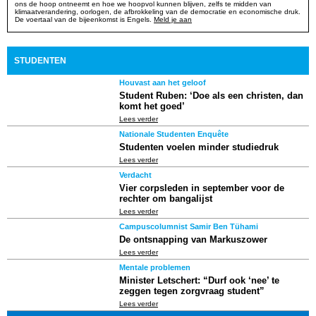
ons de hoop ontneemt en hoe we hoopvol kunnen blijven, zelfs te midden van
klimaatverandering, oorlogen, de afbrokkeling van de democratie en economische druk.
De voertaal van de bijeenkomst is Engels.
Meld je aan
STUDENTEN
Houvast aan het geloof
Student Ruben: ‘Doe als een christen, dan
komt het goed’
Lees verder
Nationale Studenten Enquête
Studenten voelen minder studiedruk
Lees verder
Verdacht
Vier corpsleden in september voor de
rechter om bangalijst
Lees verder
Campuscolumnist Samir Ben Tühami
De ontsnapping van Markuszower
Lees verder
Mentale problemen
Minister Letschert: “Durf ook ‘nee’ te
zeggen tegen zorgvraag student”
Lees verder