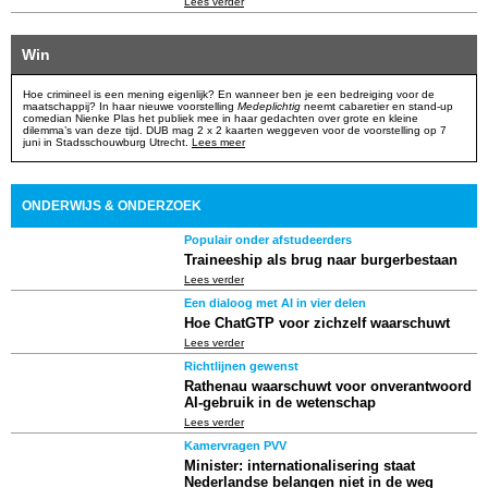
Lees verder
Win
Hoe crimineel is een mening eigenlijk? En wanneer ben je een bedreiging voor de
maatschappij? In haar nieuwe voorstelling
Medeplichtig
neemt cabaretier en stand-up
comedian Nienke Plas het publiek mee in haar gedachten over grote en kleine
dilemma’s van deze tijd. DUB mag 2 x 2 kaarten weggeven voor de voorstelling op 7
juni in Stadsschouwburg Utrecht.
Lees meer
ONDERWIJS & ONDERZOEK
Populair onder afstudeerders
Traineeship als brug naar burgerbestaan
Lees verder
Een dialoog met AI in vier delen
Hoe ChatGTP voor zichzelf waarschuwt
Lees verder
Richtlijnen gewenst
Rathenau waarschuwt voor onverantwoord
AI-gebruik in de wetenschap
Lees verder
Kamervragen PVV
Minister: internationalisering staat
Nederlandse belangen niet in de weg