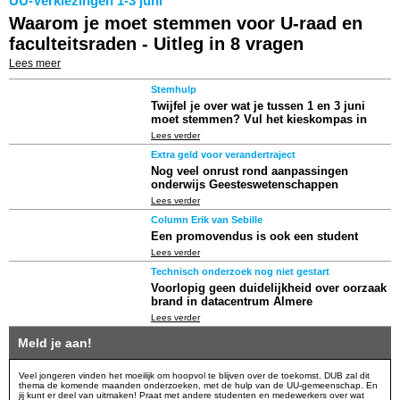
UU-Verkiezingen 1-3 juni
Waarom je moet stemmen voor U-raad en
faculteitsraden - Uitleg in 8 vragen
Lees meer
Stemhulp
Twijfel je over wat je tussen 1 en 3 juni
moet stemmen? Vul het kieskompas in
Lees verder
Extra geld voor verandertraject
Nog veel onrust rond aanpassingen
onderwijs Geesteswetenschappen
Lees verder
Column Erik van Sebille
Een promovendus is ook een student
Lees verder
Technisch onderzoek nog niet gestart
Voorlopig geen duidelijkheid over oorzaak
brand in datacentrum Almere
Lees verder
Meld je aan!
Veel jongeren vinden het moeilijk om hoopvol te blijven over de toekomst. DUB zal dit
thema de komende maanden onderzoeken, met de hulp van de UU-gemeenschap. En
jij kunt er deel van uitmaken! Praat met andere studenten en medewerkers over wat