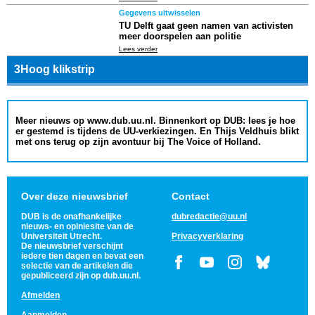
Gegevens uitwisselen
TU Delft gaat geen namen van activisten
meer doorspelen aan politie
Lees verder
3Hoog klikstrip
Meer nieuws op www.dub.uu.nl. Binnenkort op DUB: lees je hoe
er gestemd is tijdens de UU-verkiezingen. En Thijs Veldhuis blikt
met ons terug op zijn avontuur bij The Voice of Holland.
Over deze nieuwsbrief
Contact
DUB is de onafhankelijke
dubredactie@uu.nl
nieuws- en opiniesite van de
Universiteit Utrecht.
Privacyverklaring
De nieuwsbrief verschijnt
iedere tien dagen en bevat een
selectie van de artikelen die
gepubliceerd zijn op dub.uu.nl.
Afmelden