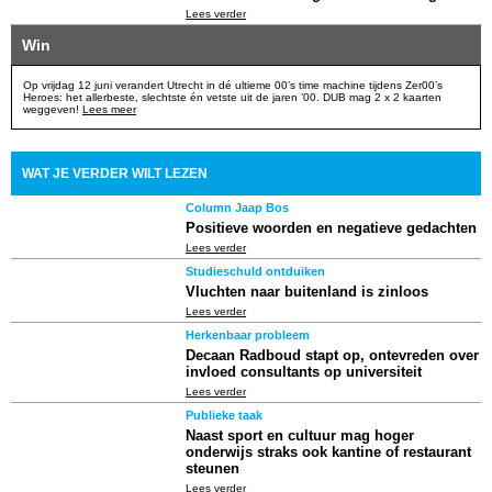
Lees verder
Win
Op vrijdag 12 juni verandert Utrecht in dé ultieme 00’s time machine tijdens Zer00’s
Heroes: het allerbeste, slechtste én vetste uit de jaren ’00. DUB mag 2 x 2 kaarten
weggeven!
Lees meer
WAT JE VERDER WILT LEZEN
Column Jaap Bos
Positieve woorden en negatieve gedachten
Lees verder
Studieschuld ontduiken
Vluchten naar buitenland is zinloos
Lees verder
Herkenbaar probleem
Decaan Radboud stapt op, ontevreden over
invloed consultants op universiteit
Lees verder
Publieke taak
Naast sport en cultuur mag hoger
onderwijs straks ook kantine of restaurant
steunen
Lees verder