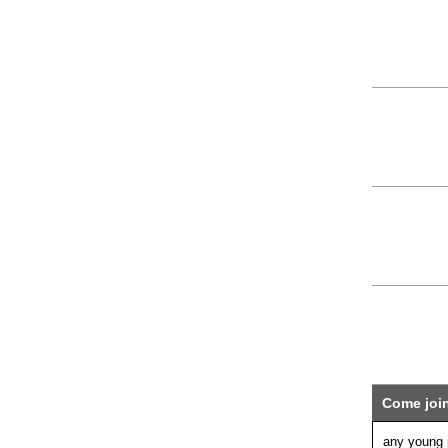
Come join
any young p