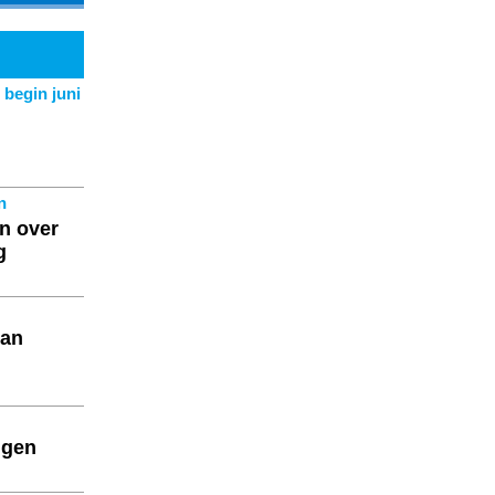
begin juni
n
n over
ag
van
ngen