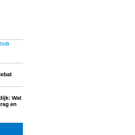
r DUB
debat
ijk: Wat
drag en