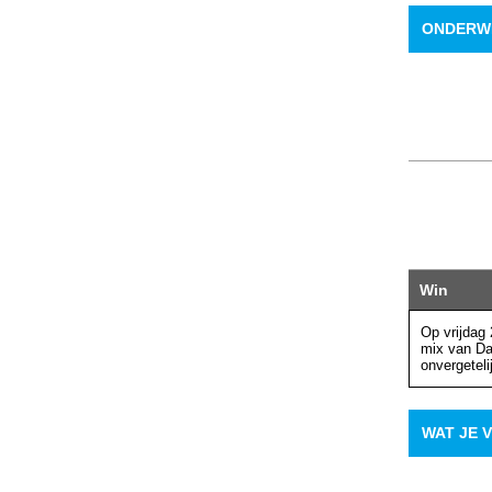
ONDERW
Win
Op vrijdag
mix van Da
onvergetel
WAT JE 