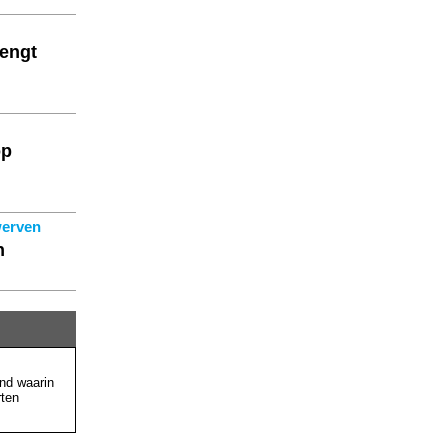
engt
op
werven
en
nd waarin
rten