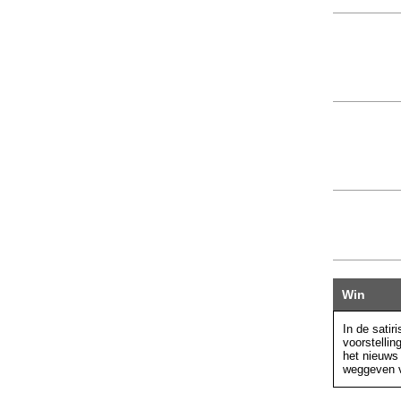
Win
In de satir
voorstelli
het nieuws
weggeven v