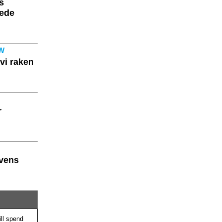
s
eede
CW
vi raken
r
evens
ill spend