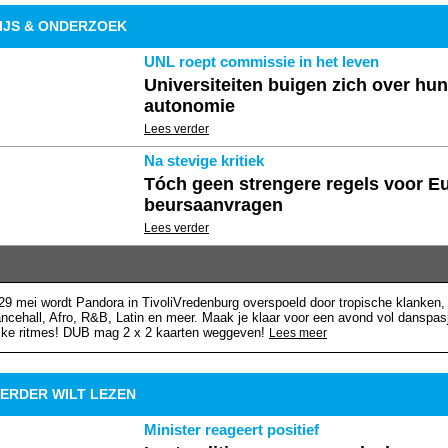
IJS & ONDERZOEK
UNL roept commissie in het leven
Universiteiten buigen zich over hun
autonomie
Lees verder
Na stevige kritiek
Tóch geen strengere regels voor E
beursaanvragen
Lees verder
 29 mei wordt Pandora in TivoliVredenburg overspoeld door tropische klanken
ncehall, Afro, R&B, Latin en meer. Maak je klaar voor een avond vol danspas
ijke ritmes! DUB mag 2 x 2 kaarten weggeven!
Lees meer
VERDER WILT LEZEN
Minister reageert positief