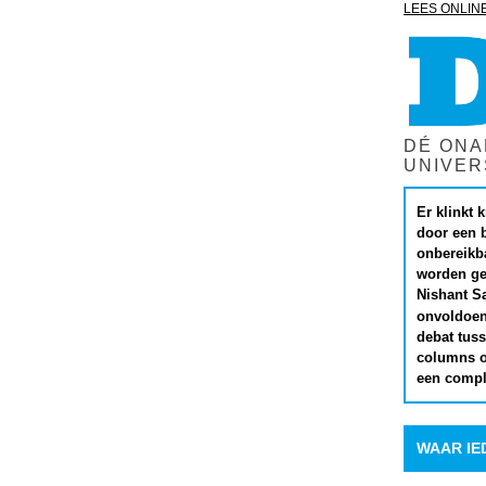
LEES ONLIN
DÉ ONA
UNIVER
Er klinkt 
door een 
onbereikba
worden ge
Nishant Sa
onvoldoen
debat tus
columns ov
een comple
WAAR IE