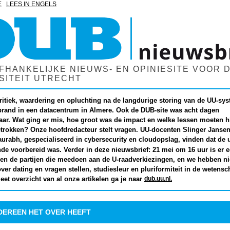
E
LEES IN ENGELS
FHANKELIJKE NIEUWS- EN OPINIESITE VOOR 
SITEIT UTRECHT
kritiek, waardering en
opluchting
na de langdurige storing van de UU-sy
brand in een datacentrum in Almere. Ook de DUB-site was acht dagen
ar. Wat ging er mis, hoe groot was de impact en welke lessen moeten hi
trokken? Onze hoofdredacteur stelt vragen.
UU-docenten Slinger Jansen
urabh, gespecialiseerd in cybersecurity en cloudopslag, vinden dat de u
de voorbereid was.
Verder in deze nieuwsbrief: 21 mei om 16 uur is er e
sen de partijen die meedoen aan de U-raadverkiezingen, en we hebben n
er dating en vragen stellen, studiesleur en pluriformiteit in de wetensc
dub.uu.nl.
et overzicht van al onze artikelen
ga je naar
DEREEN HET OVER HEEFT