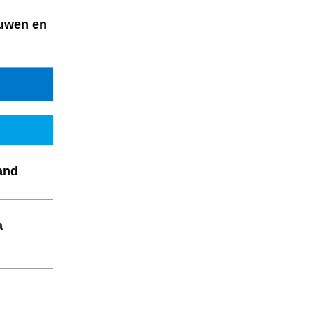
ouwen en
and
a