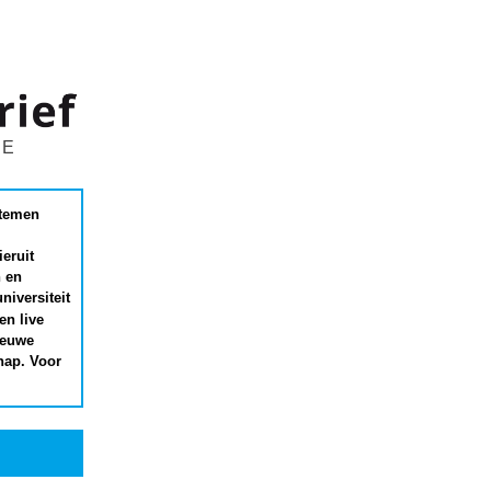
DE
stemen
eruit
 en
niversiteit
en live
ieuwe
hap. Voor