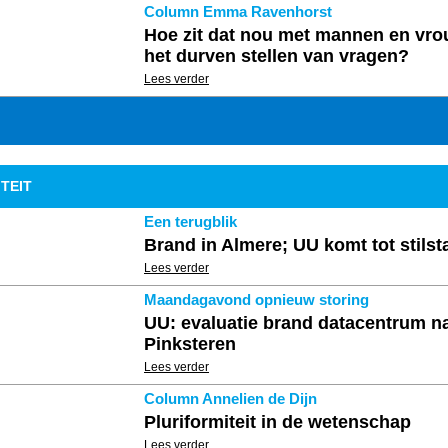
Column Emma Ravenhorst
Hoe zit dat nou met mannen en vr
het durven stellen van vragen?
Lees verder
TEIT
Een terugblik
Brand in Almere; UU komt tot stilst
Lees verder
Maandagavond opnieuw storing
UU: evaluatie brand datacentrum n
Pinksteren
Lees verder
Column Annelien de Dijn
Pluriformiteit in de wetenschap
Lees verder